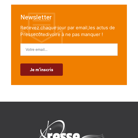
Newsletter
Recevez chaque jour par email,les actus de
Pressecôtedivoire à ne pas manquer !
Je m'inscris