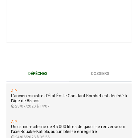
DÉPÊCHES
DOSSIERS
AIP
L’ancien ministre d’État Émile Constant Bombet est décédé à
l’âge de 85 ans
23/07/2026 à 14:07
AIP
Un camion-citerne de 45 000 litres de gasoil se renverse sur
l’axe Bouaké-Katiola, aucun blessé enregistré
24/06/2026 à 05:55