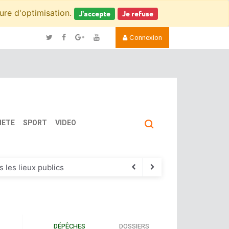
sure d'optimisation.
J'accepte
Je refuse
Connexion
IETE
SPORT
VIDEO
 les lieux publics
 la société
ts
DÉPÊCHES
DOSSIERS