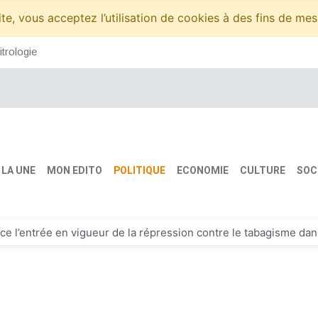
te, vous acceptez l’utilisation de cookies à des fins de me
itrologie
LA UNE
MON EDITO
POLITIQUE
ECONOMIE
CULTURE
SOC
 l’entrée en vigueur de la répression contre le tabagisme dans
son ferme pour le DG, plus de 51 milliards FCFA d’amende contre
n-renouvellement du contrat d'Emerse Faé à la tête des Éléphan
veau sélectionneur de l’équipe de France