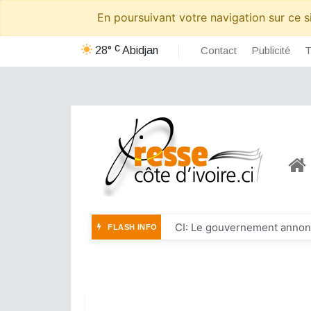
En poursuivant votre navigation sur ce si
c
28°
Abidjan
Contact
Publicité
T
CI: Le gouvernement annonce
FLASH INFO
Affaire KDS : 20 ans de pri
Foot : La FIF annonce le no
Foot: Zinédine Zidane, nou