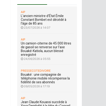
AIP
L’ancien ministre d’État Émile
Constant Bombet est décédé à
l’âge de 85 ans
23/07/2026 à 14:07
AIP
économique(AIP)
Un camion-citerne de 45 000 litres
de gasoil se renverse sur l’axe
Bouaké-Katiola, aucun blessé
enregistré
24/06/2026 à 05:55
PRESSECOTEDIVOIRE
Bouaké : une compagnie de
téléphonie mobile récompense la
fidélité de ses abonnés
09/05/2026 à 17:19
AIP
Jean Claude Kouassi succède à
Yaya Dembélé à la tête du Conseil