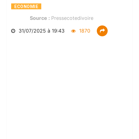
ECONOMIE
Classement FIFA: La Côte d'Ivoire occupe le 6ème ran
Source :
Pressecotedivoire
31/07/2025 à 19:43
1870