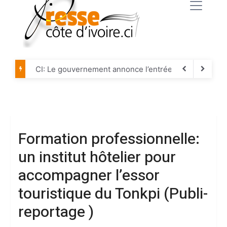
CI: Le gouvernement annonce l’entrée en vigueur de l
Affaire KDS : 20 ans de prison ferme pour le DG, plus
Foot : La FIF annonce le non-renouvellement du contr
Foot: Zinédine Zidane, nouveau sélectionneur de l’é
Formation professionnelle:
Sénégal: Bassirou Diomaye Faye lance son parti “Kiira
un institut hôtelier pour
Le procureur de la CPI, Karim Khan, démis de ses fonc
accompagner l’essor
CAN 2027 : La CAF annonce que la compétition passe
touristique du Tonkpi (Publi-
Deuil : Émile Constant Bombet, ancien ministre de l'I
reportage )
La CEDEAO confirme le lancement de l’ECO en 2027 e